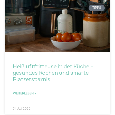
TIPPS
Heißluftfritteuse in der Küche –
gesundes Kochen und smarte
Platzersparnis
WEITERLESEN »
31. Juli 2026