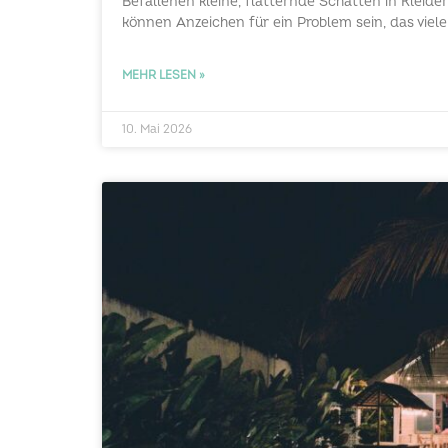
Befallenen kleine, flatternde Schatten in Kleide
können Anzeichen für ein Problem sein, das viele
MEHR LESEN »
10. Mai 2026