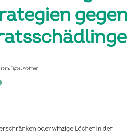
trategien gegen
rratsschädlinge
isten
,
Tipps
,
Wohnen
derschränken oder winzige Löcher in der