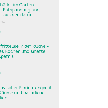
bäder im Garten –
he Entspannung und
ft aus der Natur
2026
»
tfritteuse in der Küche –
es Kochen und smarte
sparnis
6
»
avischer Einrichtungsstil
 Räume und natürliche
lien
6