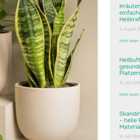
Kräuter
einfac
Heilkra
6. August 
Mehr lesen 
Heißluf
gesund
Platzer
31. Juli 202
Mehr lesen 
Skandin
– helle
Materia
18. Juli 202