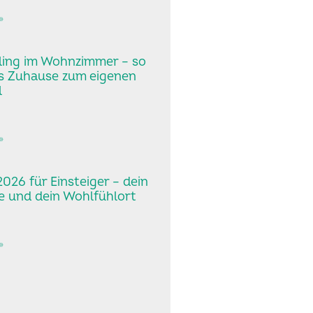
»
ling im Wohnzimmer – so
s Zuhause zum eigenen
l
»
026 für Einsteiger – dein
 und dein Wohlfühlort
»