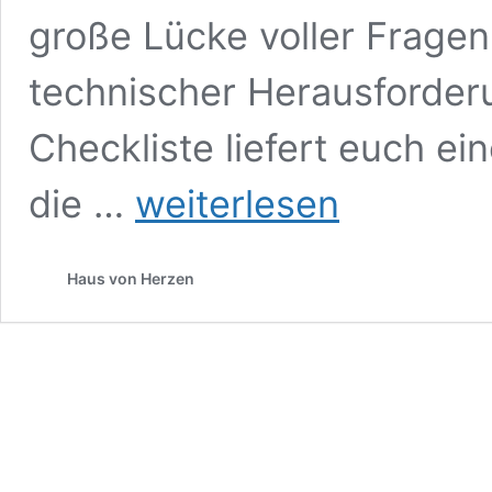
große Lücke voller Frage
technischer Herausforder
Checkliste liefert euch ei
Renovierung-
die …
weiterlesen
Checkliste
als
PDF
Haus von Herzen
–
Download-
Vorlage
mit
Reihenfolge
und
To-
dos