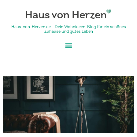
Haus-von-Herzen.de – Dein Wohnideen-Blog für ein schönes
Zuhause und gutes Leben