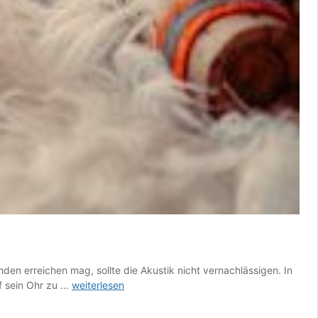
den erreichen mag, sollte die Akustik nicht vernachlässigen. In
Akustik-
uf sein Ohr zu …
weiterlesen
Design:
Klangwelten