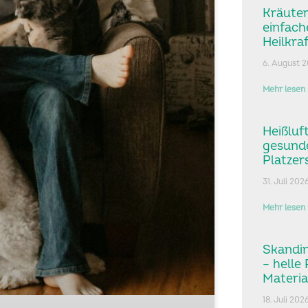
Kräuter
einfac
Heilkra
6. August 
Mehr lesen 
Heißluf
gesund
Platzer
31. Juli 202
Mehr lesen 
Skandin
– helle
Materia
18. Juli 202