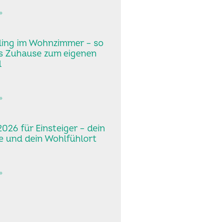
»
ling im Wohnzimmer – so
s Zuhause zum eigenen
l
»
026 für Einsteiger – dein
 und dein Wohlfühlort
»