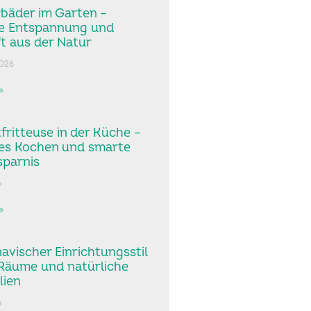
bäder im Garten –
he Entspannung und
ft aus der Natur
2026
»
tfritteuse in der Küche –
es Kochen und smarte
sparnis
6
»
avischer Einrichtungsstil
 Räume und natürliche
lien
6